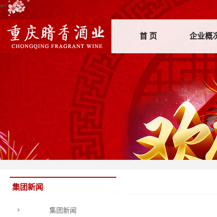
首 页
企业概
集团新闻
集团新闻