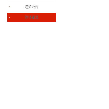
通知公告
媒体报道